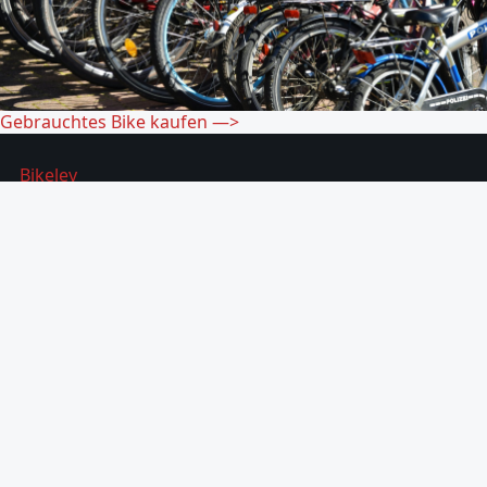
Gebrauchtes Bike kaufen
—>
Bikeley
Die Plattform für die Bike-Community. Anbieter
finden, Bikes vergleichen, Jobs entdecken.
Entdecken
Anbieter finden
Bike-Marktplatz
Bike Jobs
Community
Communities entdecken
Eigene Community gründen