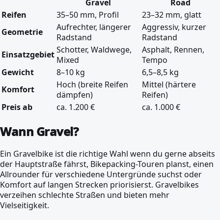
Gravel
Road
Reifen
35–50 mm, Profil
23–32 mm, glatt
Aufrechter, längerer
Aggressiv, kurzer
Geometrie
Radstand
Radstand
Schotter, Waldwege,
Asphalt, Rennen,
Einsatzgebiet
Mixed
Tempo
Gewicht
8–10 kg
6,5–8,5 kg
Hoch (breite Reifen
Mittel (härtere
Komfort
dämpfen)
Reifen)
Preis ab
ca. 1.200 €
ca. 1.000 €
Wann Gravel?
Ein Gravelbike ist die richtige Wahl wenn du gerne abseits
der Hauptstraße fährst, Bikepacking-Touren planst, einen
Allrounder für verschiedene Untergründe suchst oder
Komfort auf langen Strecken priorisierst. Gravelbikes
verzeihen schlechte Straßen und bieten mehr
Vielseitigkeit.