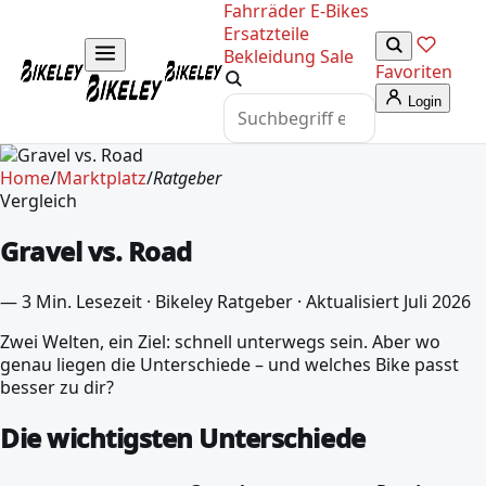
Fahrräder
E-Bikes
Ersatzteile
Bekleidung
Sale
Favoriten
Login
Home
/
Marktplatz
/
Ratgeber
Vergleich
Gravel vs. Road
—
3 Min. Lesezeit
·
Bikeley Ratgeber
·
Aktualisiert Juli 2026
Zwei Welten, ein Ziel: schnell unterwegs sein. Aber wo
genau liegen die Unterschiede – und welches Bike passt
besser zu dir?
Die wichtigsten Unterschiede