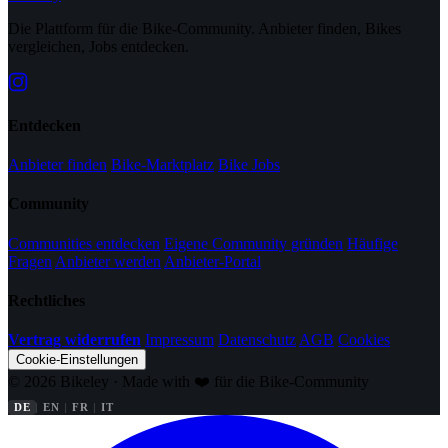
Die Plattform für die Bike-Community. Anbieter finden, Bikes
vergleichen, Jobs entdecken.
Entdecken
Anbieter finden
Bike-Marktplatz
Bike Jobs
Community
Communities entdecken
Eigene Community gründen
Häufige
Fragen
Anbieter werden
Anbieter-Portal
Rechtliches
Vertrag widerrufen
Impressum
Datenschutz
AGB
Cookies
Cookie-Einstellungen
© 2026 Bikeley · Made with ❤️ für die Bike-Community
DE
EN
FR
IT