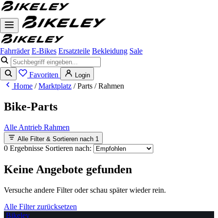
Fahrräder
E-Bikes
Ersatzteile
Bekleidung
Sale
Favoriten
Login
Home
/
Marktplatz
/
Parts
/
Rahmen
Bike-Parts
Alle
Antrieb
Rahmen
Alle Filter & Sortieren nach
1
0 Ergebnisse
Sortieren nach:
Keine Angebote gefunden
Versuche andere Filter oder schau später wieder rein.
Alle Filter zurücksetzen
Bikeley