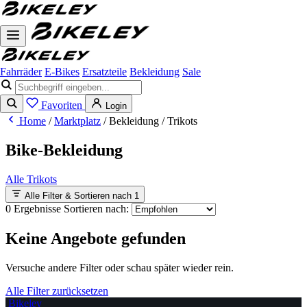
Fahrräder
E-Bikes
Ersatzteile
Bekleidung
Sale
Favoriten
Login
Home
/
Marktplatz
/
Bekleidung
/
Trikots
Bike-Bekleidung
Alle
Trikots
Alle Filter & Sortieren nach
1
0 Ergebnisse
Sortieren nach:
Keine Angebote gefunden
Versuche andere Filter oder schau später wieder rein.
Alle Filter zurücksetzen
Bikeley