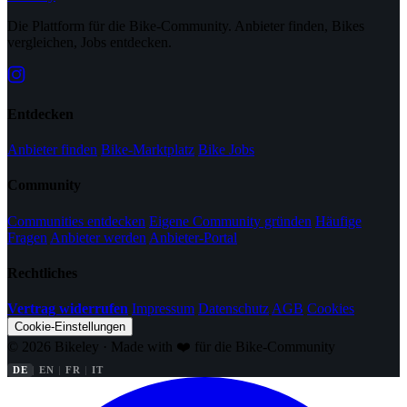
Die Plattform für die Bike-Community. Anbieter finden, Bikes
vergleichen, Jobs entdecken.
Entdecken
Anbieter finden
Bike-Marktplatz
Bike Jobs
Community
Communities entdecken
Eigene Community gründen
Häufige
Fragen
Anbieter werden
Anbieter-Portal
Rechtliches
Vertrag widerrufen
Impressum
Datenschutz
AGB
Cookies
Cookie-Einstellungen
© 2026 Bikeley · Made with ❤️ für die Bike-Community
DE
EN
FR
IT