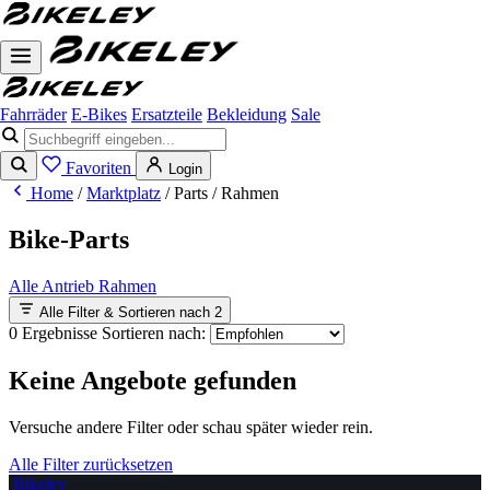
Fahrräder
E-Bikes
Ersatzteile
Bekleidung
Sale
Favoriten
Login
Home
/
Marktplatz
/
Parts
/
Rahmen
Bike-Parts
Alle
Antrieb
Rahmen
Alle Filter & Sortieren nach
2
0 Ergebnisse
Sortieren nach:
Keine Angebote gefunden
Versuche andere Filter oder schau später wieder rein.
Alle Filter zurücksetzen
Bikeley