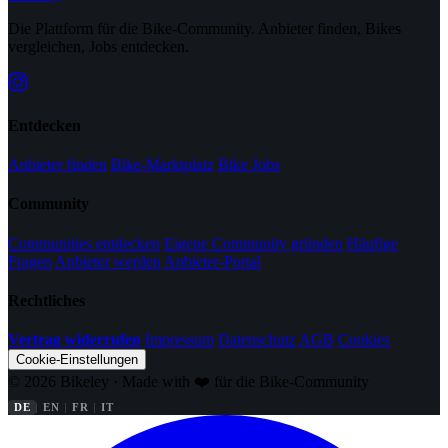
Die Plattform für die Bike-Community. Anbieter finden, Bikes
vergleichen, Jobs entdecken.
Entdecken
Anbieter finden
Bike-Marktplatz
Bike Jobs
Community
Communities entdecken
Eigene Community gründen
Häufige
Fragen
Anbieter werden
Anbieter-Portal
Rechtliches
Vertrag widerrufen
Impressum
Datenschutz
AGB
Cookies
Cookie-Einstellungen
© 2026 Bikeley · Made with ❤️ für die Bike-Community
DE
EN
FR
IT