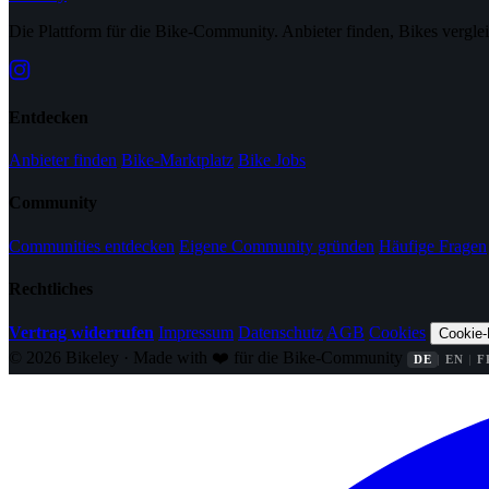
Die Plattform für die Bike-Community. Anbieter finden, Bikes vergle
Entdecken
Anbieter finden
Bike-Marktplatz
Bike Jobs
Community
Communities entdecken
Eigene Community gründen
Häufige Fragen
Rechtliches
Vertrag widerrufen
Impressum
Datenschutz
AGB
Cookies
Cookie-
© 2026 Bikeley · Made with ❤️ für die Bike-Community
DE
EN
F