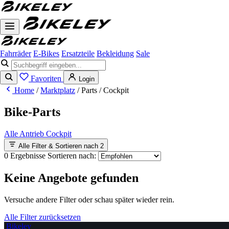
Fahrräder
E-Bikes
Ersatzteile
Bekleidung
Sale
Favoriten
Login
Home
/
Marktplatz
/
Parts
/
Cockpit
Bike-Parts
Alle
Antrieb
Cockpit
Alle Filter & Sortieren nach
2
0 Ergebnisse
Sortieren nach:
Keine Angebote gefunden
Versuche andere Filter oder schau später wieder rein.
Alle Filter zurücksetzen
Bikeley