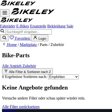
Fahrräder
E-Bikes
Ersatzteile
Bekleidung
Sale
Favoriten
Login
Home
/
Marktplatz
/
Parts
/
Zubehör
Bike-Parts
Alle
Antrieb
Zubehör
Alle Filter & Sortieren nach
2
0 Ergebnisse
Sortieren nach:
Keine Angebote gefunden
Versuche andere Filter oder schau später wieder rein.
Alle Filter zurücksetzen
Bikeley