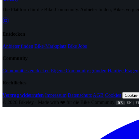
Die Plattform für die Bike-Community. Anbieter finden, Bikes vergle
Entdecken
Anbieter finden
Bike-Marktplatz
Bike Jobs
Community
Communities entdecken
Eigene Community gründen
Häufige Fragen
Rechtliches
Vertrag widerrufen
Impressum
Datenschutz
AGB
Cookies
Cookie-
© 2026 Bikeley · Made with ❤️ für die Bike-Community
DE
EN
F