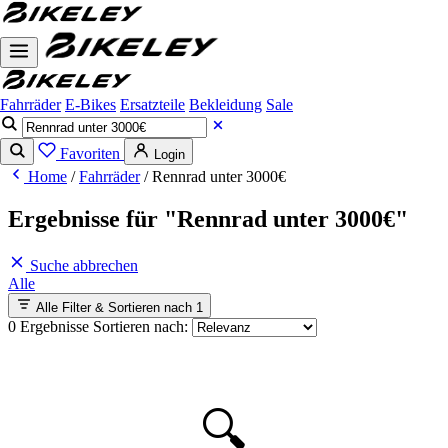
Fahrräder
E-Bikes
Ersatzteile
Bekleidung
Sale
Favoriten
Login
Home
/
Fahrräder
/
Rennrad unter 3000€
Ergebnisse für
"Rennrad unter 3000€"
Suche abbrechen
Alle
Alle Filter & Sortieren nach
1
0 Ergebnisse
Sortieren nach:
🔍