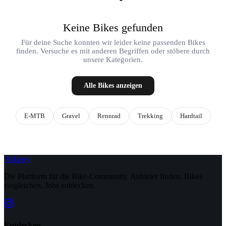
Keine Bikes gefunden
Für deine Suche konnten wir leider keine passenden Bikes
finden. Versuche es mit anderen Begriffen oder stöbere durch
unsere Kategorien.
Alle Bikes anzeigen
E-MTB
Gravel
Rennrad
Trekking
Hardtail
Bikeley
Die Plattform für die Bike-Community. Anbieter finden, Bikes
vergleichen, Jobs entdecken.
Entdecken