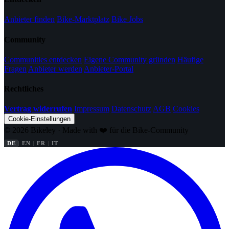
Anbieter finden
Bike-Marktplatz
Bike Jobs
Community
Communities entdecken
Eigene Community gründen
Häufige
Fragen
Anbieter werden
Anbieter-Portal
Rechtliches
Vertrag widerrufen
Impressum
Datenschutz
AGB
Cookies
Cookie-Einstellungen
© 2026 Bikeley · Made with ❤️ für die Bike-Community
DE
EN
FR
IT